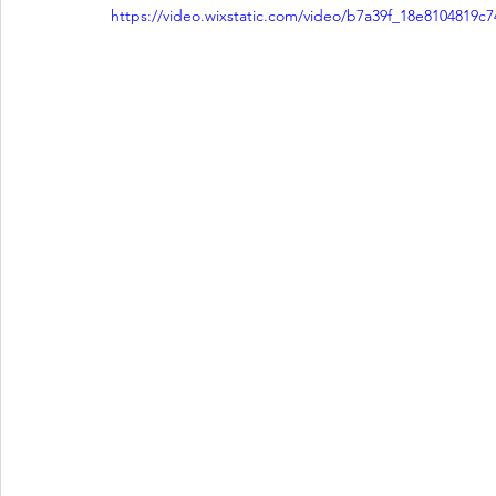
https://video.wixstatic.com/video/b7a39f_18e8104819